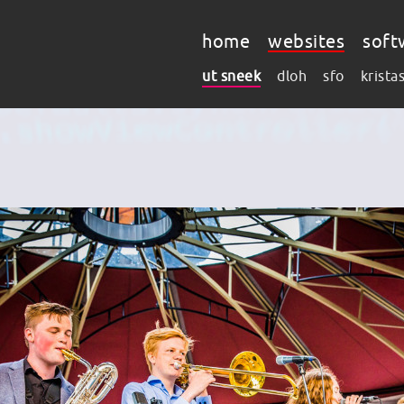
home
websites
soft
ut sneek
dloh
sfo
krista